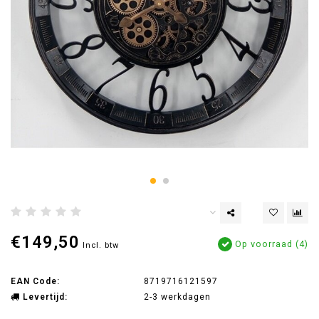
€149,50
Op voorraad (4)
Incl. btw
EAN Code:
8719716121597
Levertijd:
2-3 werkdagen