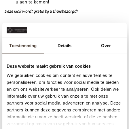
u aan te komen!
Deze klok wordt gratis bij u thuisbezorgd!
Wandklok - Brandon
Nog niet gewaardeerd
Toestemming
Details
Over
0 sterren op basis van 0 beoordelingen
JE BEOORDELING TOEVOEGEN
Deze website maakt gebruik van cookies
We gebruiken cookies om content en advertenties te
personaliseren, om functies voor social media te bieden
GERELATEERDE PRODUCTEN
en om ons websiteverkeer te analyseren. Ook delen we
informatie over uw gebruik van onze site met onze
partners voor social media, adverteren en analyse. Deze
partners kunnen deze gegevens combineren met andere
informatie die u aan ze heeft verstrekt of die ze hebben
verzameld op basis van uw gebruik van hun services.