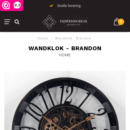
9,3
Snelle levering
0
Home
/
Wandklok - Brandon
WANDKLOK - BRANDON
HOME