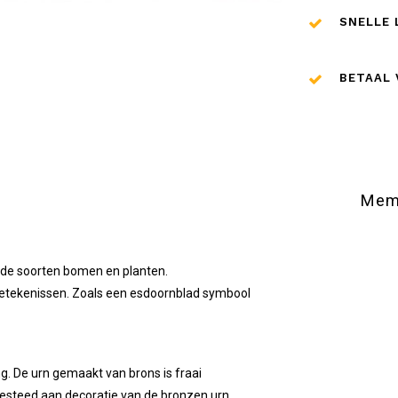
SNELLE 
BETAAL 
Memo
nde soorten bomen en planten.
betekenissen. Zoals een esdoornblad symbool
. De urn gemaakt van brons is fraai
esteed aan decoratie van de bronzen urn.