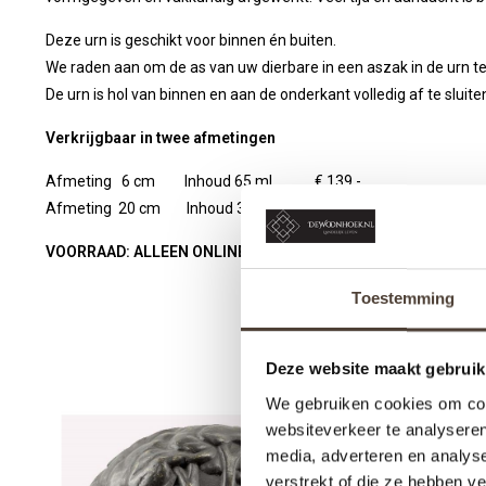
Deze urn is geschikt voor binnen én buiten.
We raden aan om de as van uw dierbare in een aszak in de urn te
De urn is hol van binnen en aan de onderkant volledig af te sluite
Verkrijgbaar in twee afmetingen
Afmeting 6 cm Inhoud 65 ml € 139,-
Afmeting 20 cm Inhoud 3000 ml € 559,-
VOORRAAD: ALLEEN ONLINE OP VOORRAAD - NIET IN DE WIN
Toestemming
Deze website maakt gebruik
We gebruiken cookies om cont
websiteverkeer te analyseren
media, adverteren en analys
verstrekt of die ze hebben v