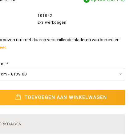
Incl. btw
101042
2-3 werkdagen
bronzen urn met daarop verschillende bladeren van bomen en
er..
ze:
*
cm - €139,00
TOEVOEGEN AAN WINKELWAGEN
WERKDAGEN