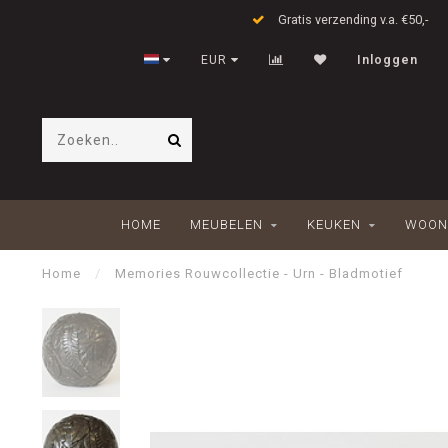
Gratis verzending v.a. €50,-
EUR
Inloggen
HOME
MEUBELEN
KEUKEN
WOON
Home
/
Memories Rouwcollectie - Urn - Bladmotief