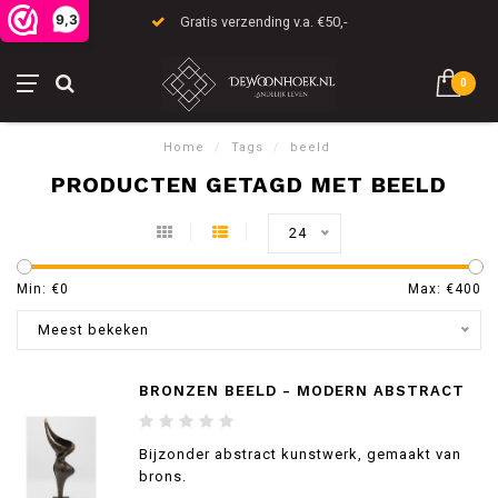
9,3
Gratis verzending v.a. €50,-
0
Home
/
Tags
/
beeld
PRODUCTEN GETAGD MET BEELD
24
Min: €
0
Max: €
400
Meest bekeken
BRONZEN BEELD - MODERN ABSTRACT
Bijzonder abstract kunstwerk, gemaakt van
brons.