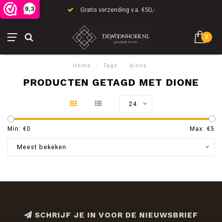
9,3
Gratis verzending v.a. €50,-
0
Home
/
Tags
/
dione
PRODUCTEN GETAGD MET DIONE
24
Min: €
0
Max: €
5
Meest bekeken
SCHRIJF JE IN VOOR DE NIEUWSBRIEF