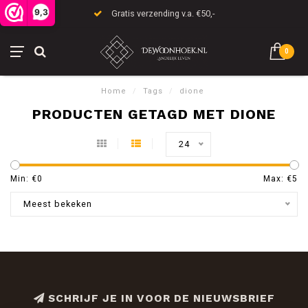
9,3
Gratis verzending v.a. €50,-
0
Home
/
Tags
/
dione
PRODUCTEN GETAGD MET DIONE
24
Min: €
0
Max: €
5
Meest bekeken
SCHRIJF JE IN VOOR DE NIEUWSBRIEF